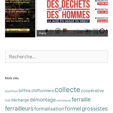
Paris
Rechercher :
Mots clés
collecte
biffins
chiffonniers
coopérative
aluminium
ferraille
démontage
décharge
D3E
extrudeuse
ferrailleurs
formel
grossistes
formalisation