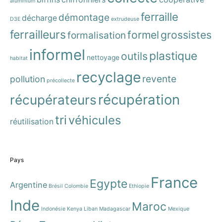
aluminium
ferraille
démontage
décharge
D3E
extrudeuse
ferrailleurs
formel
grossistes
formalisation
informel
plastique
outils
nettoyage
habitat
recyclage
revente
pollution
précollecte
récupération
récupérateurs
tri
véhicules
réutilisation
Pays
France
Egypte
Argentine
Brésil
Colombie
Ethiopie
Inde
Maroc
Indonésie
Kenya
Liban
Madagascar
Mexique