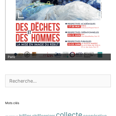
Paris
Rechercher :
Mots clés
collecte
biffins
chiffonniers
coopérative