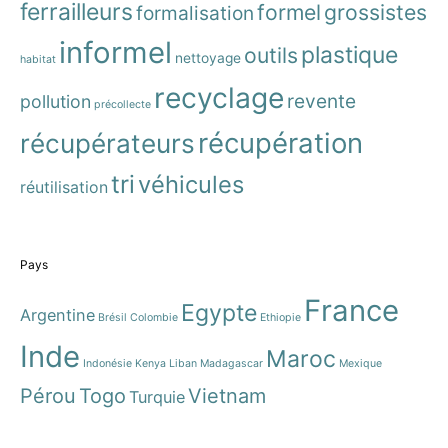
ferrailleurs
formel
grossistes
formalisation
informel
plastique
outils
nettoyage
habitat
recyclage
revente
pollution
précollecte
récupération
récupérateurs
tri
véhicules
réutilisation
Pays
France
Egypte
Argentine
Brésil
Colombie
Ethiopie
Inde
Maroc
Indonésie
Kenya
Liban
Madagascar
Mexique
Pérou
Togo
Vietnam
Turquie