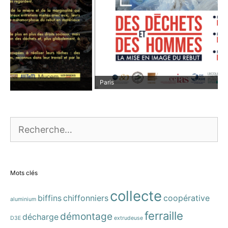
Paris
Rechercher :
Mots clés
collecte
biffins
chiffonniers
coopérative
aluminium
ferraille
démontage
décharge
D3E
extrudeuse