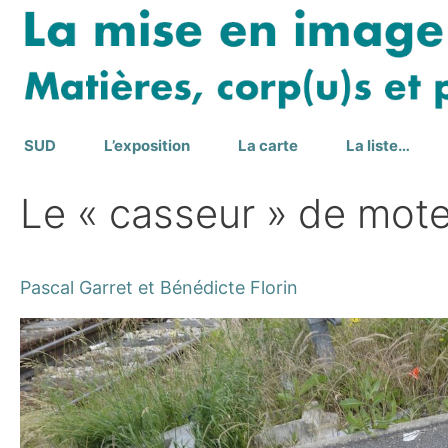
Aller
au
contenu
SUD
L’exposition
La carte
La liste…
Le « casseur » de mot
Pascal Garret et Bénédicte Florin