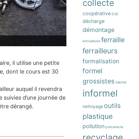
collecte
coopérative
D3E
décharge
démontage
ferraille
extrudeuse
ferrailleurs
formalisation
, il utilise une petite
formel
e, dont le cours est 30
grossistes
habitat
illeur auquel il revendra
informel
e suivies d’une journée de
outils
 être dérangé.
nettoyage
plastique
pollution
précollecte
recyclage