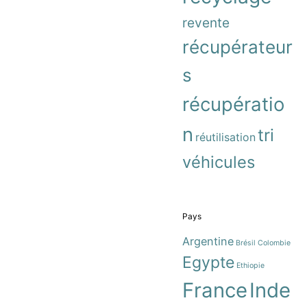
revente
récupérateur
s
récupératio
n
tri
réutilisation
véhicules
Pays
Argentine
Brésil
Colombie
Egypte
Ethiopie
France
Inde