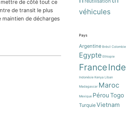
tri
réutilisation
r mettre de côté tout ce
tre de transit le plus
véhicules
 le maintien de décharges
Pays
Argentine
Brésil
Colombie
Egypte
Ethiopie
France
Inde
Indonésie
Kenya
Liban
Maroc
Madagascar
Pérou
Togo
Mexique
Vietnam
Turquie