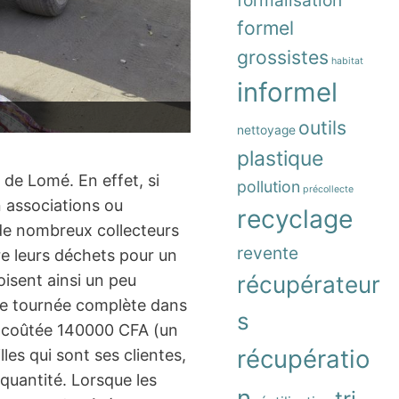
formalisation
formel
grossistes
habitat
informel
outils
nettoyage
plastique
e de Lomé. En effet, si
pollution
précollecte
n associations ou
recyclage
 de nombreux collecteurs
revente
re leurs déchets pour un
oisent ainsi un peu
récupérateur
une tournée complète dans
s
 a coûtée 140000 CFA (un
récupératio
les qui sont ses clientes,
 quantité. Lorsque les
n