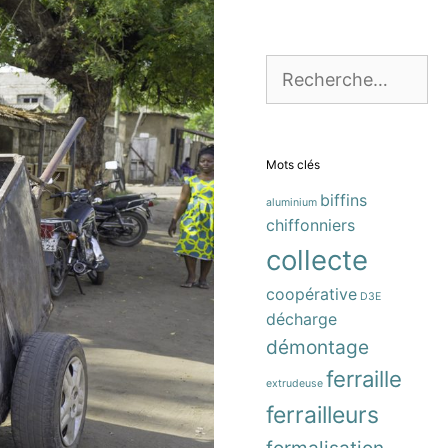
Rechercher :
Mots clés
biffins
aluminium
chiffonniers
collecte
coopérative
D3E
décharge
démontage
ferraille
extrudeuse
ferrailleurs