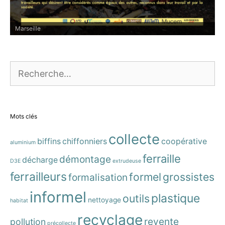
Paris
Rechercher :
Mots clés
collecte
biffins
chiffonniers
coopérative
aluminium
ferraille
démontage
décharge
D3E
extrudeuse
ferrailleurs
formel
grossistes
formalisation
informel
plastique
outils
nettoyage
habitat
recyclage
revente
pollution
précollecte