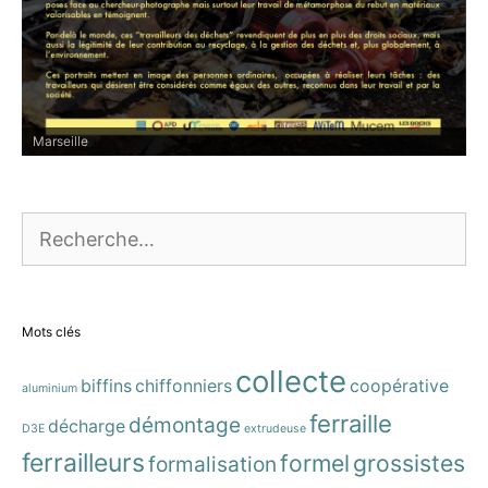
Paris
Rechercher :
Mots clés
collecte
biffins
chiffonniers
coopérative
aluminium
ferraille
démontage
décharge
D3E
extrudeuse
ferrailleurs
formel
grossistes
formalisation