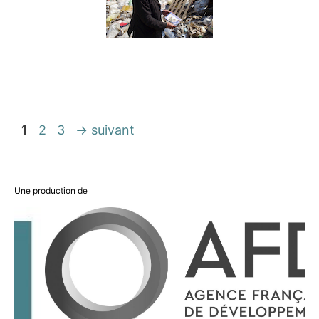
Navigation
Page
Page
Page
1
2
3
→
suivant
des
articles
Une production de