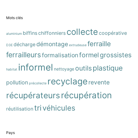
Mots clés
collecte
biffins
chiffonniers
coopérative
aluminium
ferraille
démontage
décharge
D3E
extrudeuse
ferrailleurs
formel
grossistes
formalisation
informel
plastique
outils
nettoyage
habitat
recyclage
revente
pollution
précollecte
récupération
récupérateurs
tri
véhicules
réutilisation
Pays