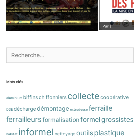
Paris
Rechercher :
Mots clés
collecte
biffins
chiffonniers
coopérative
aluminium
ferraille
démontage
décharge
D3E
extrudeuse
ferrailleurs
formel
grossistes
formalisation
informel
plastique
outils
nettoyage
habitat