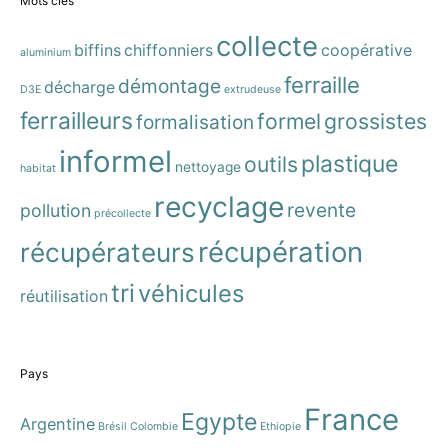
Mots clés
collecte
biffins
chiffonniers
coopérative
aluminium
ferraille
démontage
décharge
D3E
extrudeuse
ferrailleurs
formel
grossistes
formalisation
informel
plastique
outils
nettoyage
habitat
recyclage
revente
pollution
précollecte
récupération
récupérateurs
tri
véhicules
réutilisation
Pays
France
Egypte
Argentine
Brésil
Colombie
Ethiopie