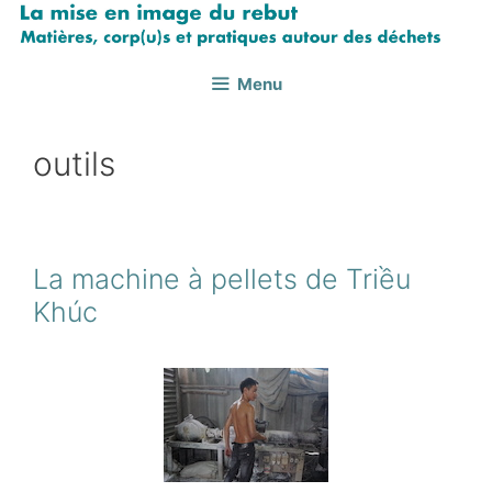
Aller
au
contenu
Menu
outils
La machine à pellets de Triều
Khúc