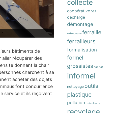
collecte
coopérative
D3E
décharge
démontage
ferraille
extrudeuse
ferrailleurs
formalisation
sieurs bâtiments de
formel
 aller récupérer des
 gens te donnent la chair
grossistes
habitat
s personnes cherchent à se
informel
nnent acheter des objets
outils
» Emmaüs font concurrence
nettoyage
e service et ils reçoivent
plastique
pollution
précollecte
recyclage