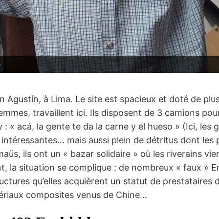
é
gustín, à Lima. Le site est spacieux et doté de plu
es, travaillent ici. Ils disposent de 3 camions pour
: « acá, la gente te da la carne y el hueso » (Ici, les
 intéressantes… mais aussi plein de détritus dont le
 ils ont un « bazar solidaire » où les riverains vie
ant, la situation se complique : de nombreux « faux 
uctures qu’elles acquièrent un statut de prestataires d
matériaux composites venus de Chine…