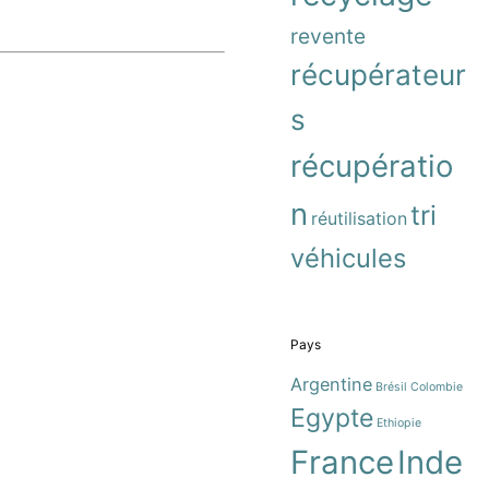
revente
récupérateur
s
récupératio
n
tri
réutilisation
véhicules
Pays
Argentine
Brésil
Colombie
Egypte
Ethiopie
France
Inde