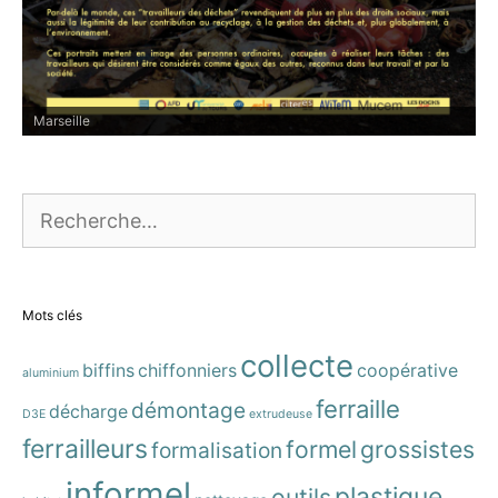
Paris
Rechercher :
Mots clés
collecte
biffins
chiffonniers
coopérative
aluminium
ferraille
démontage
décharge
D3E
extrudeuse
ferrailleurs
formel
grossistes
formalisation
informel
plastique
outils