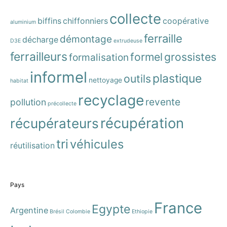
collecte
biffins
chiffonniers
coopérative
aluminium
ferraille
démontage
décharge
D3E
extrudeuse
ferrailleurs
formel
grossistes
formalisation
informel
plastique
outils
nettoyage
habitat
recyclage
revente
pollution
précollecte
récupération
récupérateurs
tri
véhicules
réutilisation
Pays
France
Egypte
Argentine
Brésil
Colombie
Ethiopie