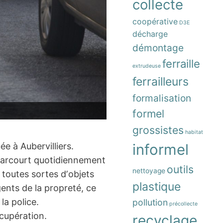
collecte
coopérative
D3E
décharge
démontage
ferraille
extrudeuse
ferrailleurs
formalisation
formel
grossistes
habitat
e à Aubervilliers.
informel
l parcourt quotidiennement
outils
nettoyage
 toutes sortes dʼobjets
plastique
ents de la propreté, ce
la police.
pollution
précollecte
cupération.
recyclage