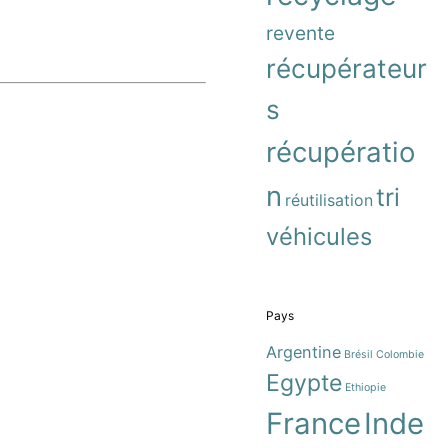
revente
récupérateur
s
récupératio
n
tri
réutilisation
véhicules
Pays
Argentine
Brésil
Colombie
Egypte
Ethiopie
France
Inde