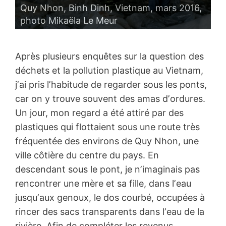
Quy Nhon, Binh Dinh, Vietnam, mars 2016,
photo Mikaëla Le Meur
Après plusieurs enquêtes sur la question des
déchets et la pollution plastique au Vietnam,
jʼai pris lʼhabitude de regarder sous les ponts,
car on y trouve souvent des amas dʼordures.
Un jour, mon regard a été attiré par des
plastiques qui flottaient sous une route très
fréquentée des environs de Quy Nhon, une
ville côtière du centre du pays. En
descendant sous le pont, je nʼimaginais pas
rencontrer une mère et sa fille, dans lʼeau
jusquʼaux genoux, le dos courbé, occupées à
rincer des sacs transparents dans lʼeau de la
rivière. Afin de compléter les revenus