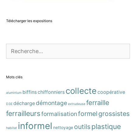
Télécharger les expositions
Rechercher :
Mots clés
collecte
biffins
chiffonniers
coopérative
aluminium
ferraille
démontage
décharge
D3E
extrudeuse
ferrailleurs
formel
grossistes
formalisation
informel
plastique
outils
nettoyage
habitat